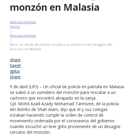
monzón en Malasia
Noticias Insólitas
Home
|
Noticias Insólitas
|
Mire: un oficial de policía rescata a un cachorro del desagüe del
monzón en Malasia
share
tweet
gplus
share
9 de abril (UPI) – Un oficial de policía en patrulla en Malasia
se subió a un sumidero del monzón para rescatar a un
cachorro que encontró atrapado en la zanja.
Cpl. Mohd Azad Azady Mohamad Tarmizee, de la policía
del distrito de Shah Alam, dijo que él y sus colegas
estaban haciendo cumplir la orden de control de
movimiento ordenada por el coronavirus del gobierno
cuando escuchó un leve grito proveniente de un desagüe
cercano del monzón.