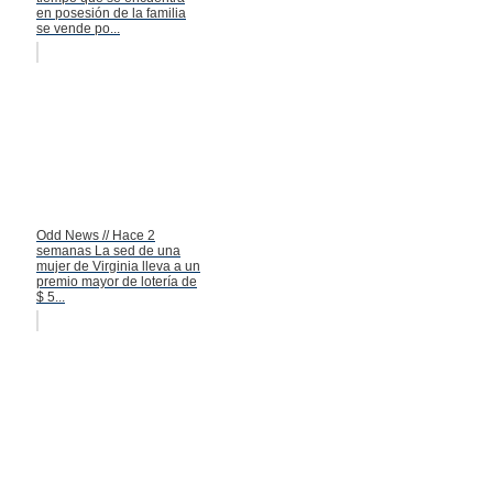
en posesión de la familia
se vende po...
Odd News // Hace 2
semanas La sed de una
mujer de Virginia lleva a un
premio mayor de lotería de
$ 5...