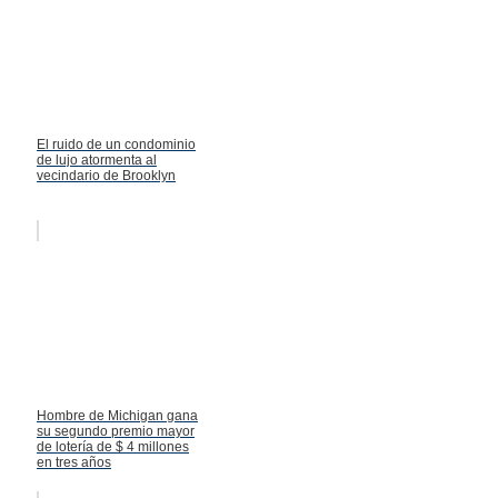
El ruido de un condominio
de lujo atormenta al
vecindario de Brooklyn
Hombre de Michigan gana
su segundo premio mayor
de lotería de $ 4 millones
en tres años