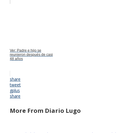
Ver: Padre e hijo se
reunieron después de casi
48 años
share
tweet
gplus
share
More From Diario Lugo