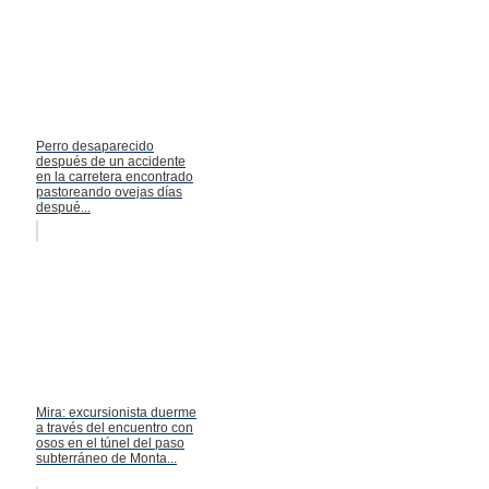
Perro desaparecido
después de un accidente
en la carretera encontrado
pastoreando ovejas días
despué...
Mira: excursionista duerme
a través del encuentro con
osos en el túnel del paso
subterráneo de Monta...