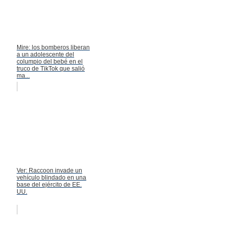
Mire: los bomberos liberan
a un adolescente del
columpio del bebé en el
truco de TikTok que salió
ma...
Ver: Raccoon invade un
vehículo blindado en una
base del ejército de EE.
UU.