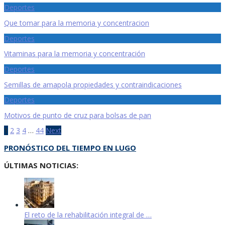
Deportes
Que tomar para la memoria y concentracion
Deportes
Vitaminas para la memoria y concentración
Deportes
Semillas de amapola propiedades y contraindicaciones
Deportes
Motivos de punto de cruz para bolsas de pan
Navegación
1
2
3
4
…
44
Next
de
PRONÓSTICO DEL TIEMPO EN LUGO
entradas
ÚLTIMAS NOTICIAS:
El reto de la rehabilitación integral de …