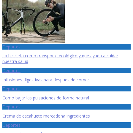
Deportes
La bicicleta como transporte ecológico y que ayuda a cuidar
nuestra salud
Deportes
Infusiones digestivas para despues de comer
Deportes
Como bajar las pulsaciones de forma natural
Deportes
Crema de cacahuete mercadona ingredientes
Deportes