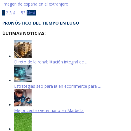
Imagen de españa en el extranjero
Navegación
1
2
3
4
…
53
Next
de
PRONÓSTICO DEL TIEMPO EN LUGO
entradas
ÚLTIMAS NOTICIAS:
El reto de la rehabilitación integral de …
Estrategias seo para ia en ecommerce para …
Mejor centro veterinario en Marbella