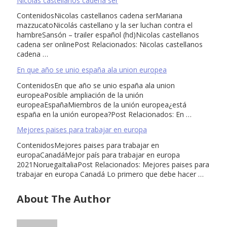
Nicolas castellanos cadena ser
ContenidosNicolas castellanos cadena serMariana
mazzucatoNicolás castellano y la ser luchan contra el
hambreSansón – trailer español (hd)Nicolas castellanos
cadena ser onlinePost Relacionados: Nicolas castellanos
cadena …
En que año se unio españa ala union europea
ContenidosEn que año se unio españa ala union
europeaPosible ampliación de la unión
europeaEspañaMiembros de la unión europea¿está
españa en la unión europea?Post Relacionados: En …
Mejores paises para trabajar en europa
ContenidosMejores paises para trabajar en
europaCanadáMejor país para trabajar en europa
2021NoruegaItaliaPost Relacionados: Mejores paises para
trabajar en europa Canadá Lo primero que debe hacer …
About The Author