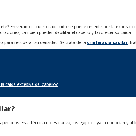
rte? En verano el cuero cabelludo se puede resentir por la exposició
aciones, también pueden debilitar el cabello y favorecer su caída.
o para recuperar su densidad. Se trata de la
crioterapia capilar
,
tra
 caída excesiva del cabello?
ilar?
terapéuticos. Esta técnica no es nueva, los egipcios ya la conocían y u