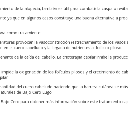
amiento de la alopecia; también es útil para combatir la caspa o revital
ante ya que en algunos casos constituye una buena alternativa a pro
ciona como tratamiento:
eraturas provocan la vasoconstricción (estrechamiento de los vasos
 en el cuero cabelludo y la llegada de nutrientes al folículo piloso.
denante de la caída del cabello. La crioterapia capilar inhibe la prod
 impide la oxigenación de los folículos pilosos y el crecimiento de cab
ilar.
eabilidad del cuero cabelludo haciendo que la barrera cutánea se más
naturales de Bajo Cero Lugo.
de Bajo Cero para obtener más información sobre este tratamiento cap