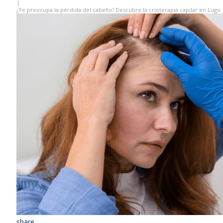
|
¿Te preocupa la pérdida del cabello? Descubre la crioterapia capilar en Lugo
share