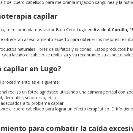
raíz del cuero cabelludo para mejorar la irrigación sanguínea y la nutric
ioterapia capilar
cia, te recomendamos visitar Bajo Cero Lugo en
Av. de A Coruña, 1
y te ofrecerán asesoramiento experto para obtener los mejores result
tos naturales, libres de sulfatos y siliconas . Estos productos han 
n cada lavado el cabello se revitaliza y va recobrando su aspecto salud
 capilar en Lugo?
l procedimiento es el siguiente:
onal realiza un fotodiagnóstico utilizando una cámara portátil con zoo
 dermatitis seborreica, etc.)
 adecuados a tu problema capilar.
 sobre el cuero cabelludo para lograr un efecto terapéutico. El frío t
iento para combatir la caída excesiv