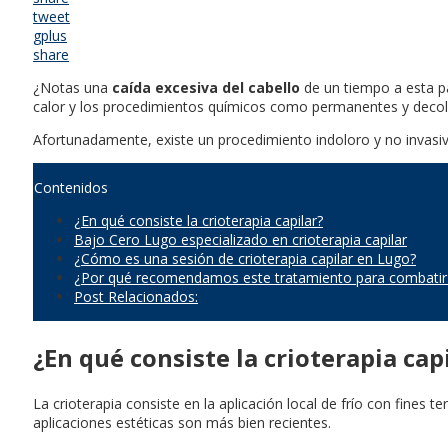
tweet
gplus
share
¿Notas una
caída excesiva del cabello
de un tiempo a esta pa
calor y los procedimientos químicos como permanentes y decolor
Afortunadamente, existe un procedimiento indoloro y no invasiv
Contenidos
¿En qué consiste la crioterapia capilar?
Bajo Cero Lugo especializado en crioterapia capilar
¿Cómo es una sesión de crioterapia capilar en Lugo?
¿Por qué recomendamos este tratamiento para combatir la
Post Relacionados:
¿En qué consiste la crioterapia cap
La crioterapia consiste en la aplicación local de frío con fines 
aplicaciones estéticas son más bien recientes.