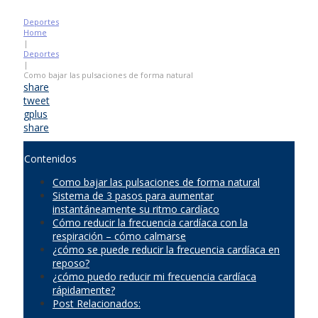
Deportes
Home
|
Deportes
|
Como bajar las pulsaciones de forma natural
share
tweet
gplus
share
Contenidos
Como bajar las pulsaciones de forma natural
Sistema de 3 pasos para aumentar
instantáneamente su ritmo cardíaco
Cómo reducir la frecuencia cardíaca con la
respiración – cómo calmarse
¿cómo se puede reducir la frecuencia cardíaca en
reposo?
¿cómo puedo reducir mi frecuencia cardíaca
rápidamente?
Post Relacionados: