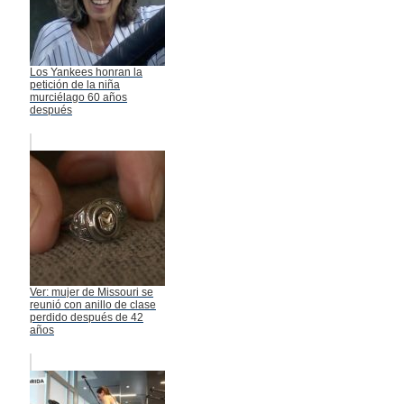
Los Yankees honran la
petición de la niña
murciélago 60 años
después
Ver: mujer de Missouri se
reunió con anillo de clase
perdido después de 42
años