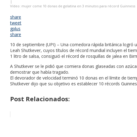
|
Vídeo: mujer come 10 donas de gelatina en 3 minutos para récord Guinness
share
tweet
gplus
share
10 de septiembre (UPI) – Una comedora rápida británica logró u
Leah Shutkever, cuyos títulos de récord mundial incluyen el t
1 litro de salsa, consiguió el récord de rosquillas de jalea en Bi
A Shutkever se le pidió que comiera donas glaseadas con azúcar 
demostrar que había tragado.
El devorador de velocidad terminó 10 donas en el límite de tiemp
Shutkever dijo que su objetivo es establecer 10 récords Guinnes
Post Relacionados: