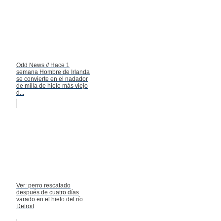
Odd News // Hace 1
semana Hombre de Irlanda
se convierte en el nadador
de milla de hielo más viejo
d...
Ver: perro rescatado
después de cuatro días
varado en el hielo del río
Detroit