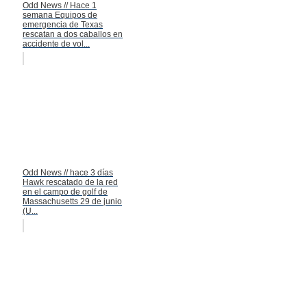
Odd News // Hace 1
semana Equipos de
emergencia de Texas
rescatan a dos caballos en
accidente de vol...
Odd News // hace 3 días
Hawk rescatado de la red
en el campo de golf de
Massachusetts 29 de junio
(U...