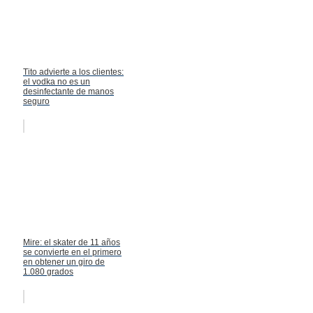
Tito advierte a los clientes:
el vodka no es un
desinfectante de manos
seguro
Mire: el skater de 11 años
se convierte en el primero
en obtener un giro de
1.080 grados