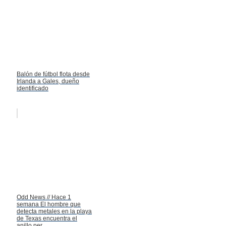
Balón de fútbol flota desde
Irlanda a Gales, dueño
identificado
Odd News // Hace 1
semana El hombre que
detecta metales en la playa
de Texas encuentra el
anillo per...