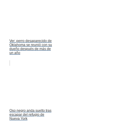
Ver: perro desaparecido de
Oklahoma se reunió con su
dueño después de más de
un año
Oso negro anda suelto tras
escapar del refugio de
Nueva York