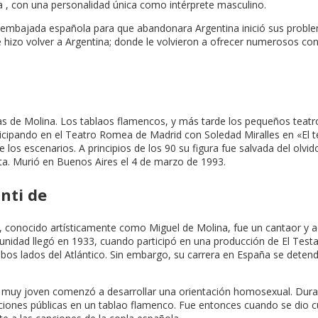
la , con una personalidad única como intérprete masculino.
a embajada española para que abandonara Argentina inició sus problem
hizo volver a Argentina; donde le volvieron a ofrecer numerosos cont
de Molina. Los tablaos flamencos, y más tarde los pequeños teatros
participando en el Teatro Romea de Madrid con Soledad Miralles en «El
 los escenarios. A principios de los 90 su figura fue salvada del olvi
ista. Murió en Buenos Aires el 4 de marzo de 1993.
nti de
a, conocido artísticamente como Miguel de Molina, fue un cantaor y a
rtunidad llegó en 1933, cuando participó en una producción de El Test
os lados del Atlántico. Sin embargo, su carrera en España se detendrí
de muy joven comenzó a desarrollar una orientación homosexual. Dura
iones públicas en un tablao flamenco. Fue entonces cuando se dio cue