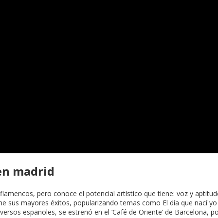
 en madrid
s flamencos, pero conoce el potencial artístico que tiene: voz y aptit
ne sus mayores éxitos, popularizando temas como El día que nací yo ( 
ersos españoles, se estrenó en el ‘Café de Oriente’ de Barcelona, po