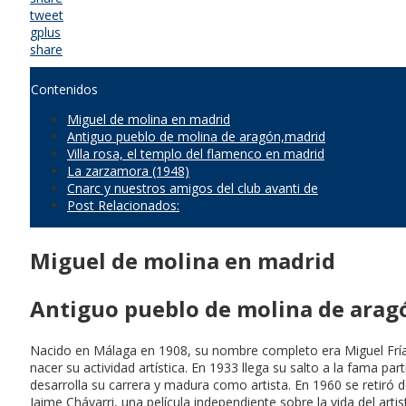
tweet
gplus
share
Contenidos
Miguel de molina en madrid
Antiguo pueblo de molina de aragón,madrid
Villa rosa, el templo del flamenco en madrid
La zarzamora (1948)
Cnarc y nuestros amigos del club avanti de
Post Relacionados:
Miguel de molina en madrid
Antiguo pueblo de molina de arag
Nacido en Málaga en 1908, su nombre completo era Miguel Frías 
nacer su actividad artística. En 1933 llega su salto a la fama 
desarrolla su carrera y madura como artista. En 1960 se retiró de
Jaime Chávarri, una película independiente sobre la vida del art