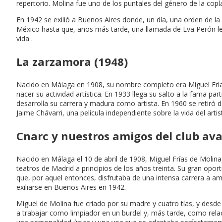
repertorio. Molina fue uno de los puntales del género de la cop
En 1942 se exilió a Buenos Aires donde, un día, una orden de l
México hasta que, años más tarde, una llamada de Eva Perón le 
vida .
La zarzamora (1948)
Nacido en Málaga en 1908, su nombre completo era Miguel Frías 
nacer su actividad artística. En 1933 llega su salto a la fama 
desarrolla su carrera y madura como artista. En 1960 se retiró de
Jaime Chávarri, una película independiente sobre la vida del art
Cnarc y nuestros amigos del club ava
Nacido en Málaga el 10 de abril de 1908, Miguel Frías de Molin
teatros de Madrid a principios de los años treinta. Su gran opo
que, por aquel entonces, disfrutaba de una intensa carrera a amb
exiliarse en Buenos Aires en 1942.
Miguel de Molina fue criado por su madre y cuatro tías, y des
a trabajar como limpiador en un burdel y, más tarde, como relac