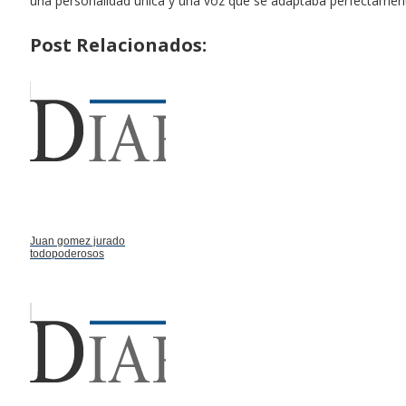
una personalidad única y una voz que se adaptaba perfectament
Post Relacionados:
Juan gomez jurado
todopoderosos