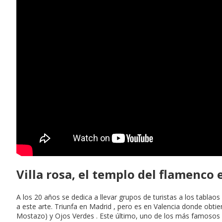
Villa rosa, el templo del flamenco
A los 20 años se dedica a llevar grupos de turistas a los tablao
a este arte. Triunfa en Madrid , pero es en Valencia donde obtie
Mostazo) y Ojos Verdes . Este último, uno de los más famosos v