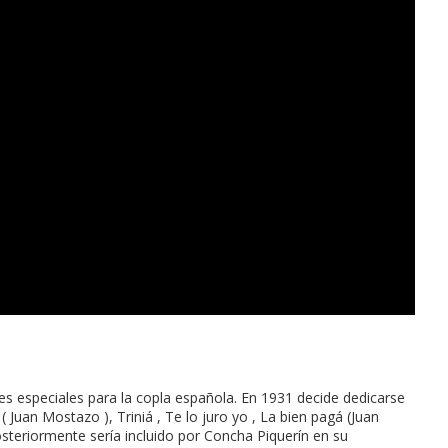
udes especiales para la copla española. En 1931 decide dedicarse
Juan Mostazo ), Triniá , Te lo juro yo , La bien pagá (Juan
steriormente sería incluido por Concha Piquerín en su