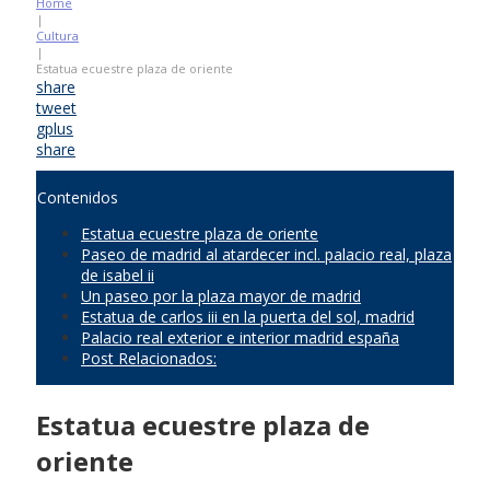
Home
|
Cultura
|
Estatua ecuestre plaza de oriente
share
tweet
gplus
share
Contenidos
Estatua ecuestre plaza de oriente
Paseo de madrid al atardecer incl. palacio real, plaza
de isabel ii
Un paseo por la plaza mayor de madrid
Estatua de carlos iii en la puerta del sol, madrid
Palacio real exterior e interior madrid españa
Post Relacionados:
Estatua ecuestre plaza de
oriente