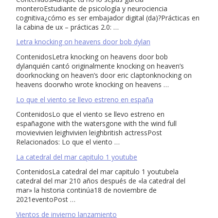
monteroEstudiante de psicología y neurociencia
cognitiva¿cómo es ser embajador digital (da)?Prácticas en
la cabina de ux – prácticas 2.0: …
Letra knocking on heavens door bob dylan
ContenidosLetra knocking on heavens door bob
dylanquién cantó originalmente knocking on heaven’s
doorknocking on heaven’s door eric claptonknocking on
heavens doorwho wrote knocking on heavens …
Lo que el viento se llevo estreno en españa
ContenidosLo que el viento se llevo estreno en
españagone with the watersgone with the wind full
movievivien leighvivien leighbritish actressPost
Relacionados: Lo que el viento …
La catedral del mar capitulo 1 youtube
ContenidosLa catedral del mar capitulo 1 youtubela
catedral del mar 210 años después de «la catedral del
mar» la historia continúa18 de noviembre de
2021eventoPost …
Vientos de invierno lanzamiento