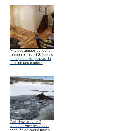
Mire: los amigos de Idaho
rompen el récord Guinness
de capturas de pelotas de
tenis en una canasta
Odd News // Hace 2
semanas Alce rescatado
después de caer a través