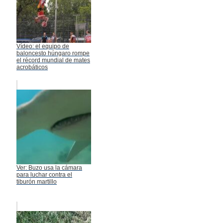
Vídeo: el equipo de
baloncesto húngaro rompe
el récord mundial de mates
acrobáticos
Ver: Buzo usa la cámara
para luchar contra el
tiburón martillo