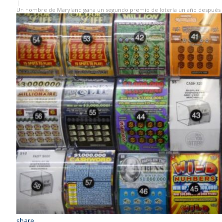
|
Un hombre de Maryland gana un segundo premio de lotería un año después
share