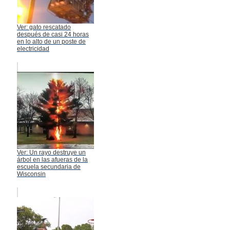
Ver: gato rescatado
después de casi 24 horas
en lo alto de un poste de
electricidad
Ver: Un rayo destruye un
árbol en las afueras de la
escuela secundaria de
Wisconsin