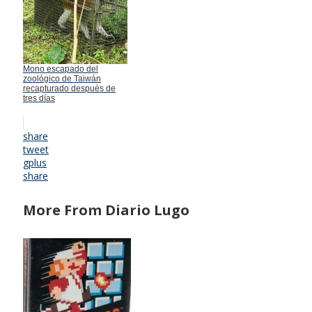
Mono escapado del
zoológico de Taiwán
recapturado después de
tres días
share
tweet
gplus
share
More From Diario Lugo