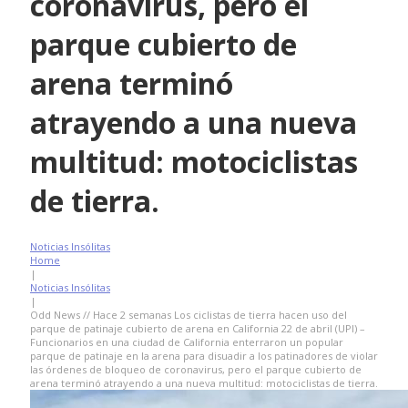
coronavirus, pero el
parque cubierto de
arena terminó
atrayendo a una nueva
multitud: motociclistas
de tierra.
Noticias Insólitas
Home
|
Noticias Insólitas
|
Odd News // Hace 2 semanas Los ciclistas de tierra hacen uso del
parque de patinaje cubierto de arena en California 22 de abril (UPI) –
Funcionarios en una ciudad de California enterraron un popular
parque de patinaje en la arena para disuadir a los patinadores de violar
las órdenes de bloqueo de coronavirus, pero el parque cubierto de
arena terminó atrayendo a una nueva multitud: motociclistas de tierra.