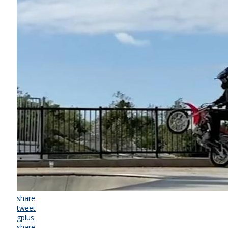
share
tweet
gplus
share