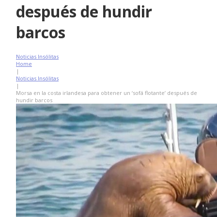
después de hundir
barcos
Noticias Insólitas
Home
|
Noticias Insólitas
|
Morsa en la costa irlandesa para obtener un ‘sofá flotante’ después de
hundir barcos