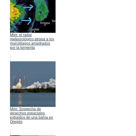
Mire: el radar
meteorológico atrapa a los
murciélagos arrastrados
por la tormenta
Mire: Sospecha de
desechos espaciales
extraídos de una bahía en
Oregón