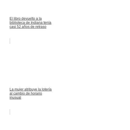
El libro devuelto a la
biblioteca de Indiana tenía
casi 52 años de retraso
La mujer atribuye la lotería
al cambio de horario
inusual