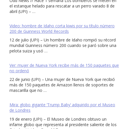
Odd News // Hace 1 semana Los bomberos se meten en
el estanque helado para rescatar a un perro varado 8 de
abril (UPI) – …
Video: hombre de Idaho corta kiwis por su título número
200 de Guinness World Records
12 de julio (UPI) – Un hombre de Idaho rompió su récord
mundial Guinness número 200 cuando se paró sobre una
pelota suiza y usó …
Ver: mujer de Nueva York recibe más de 150 paquetes que
no ordenó
22 de junio (UPI) – Una mujer de Nueva York que recibió
más de 150 paquetes de Amazon llenos de soportes de
mascarilla que no …
Mira: globo gigante ‘Trump Baby’ adquirido por el Museo
de Londres
19 de enero (UPI) – El Museo de Londres obtuvo un
infame globo que representa al presidente saliente de los