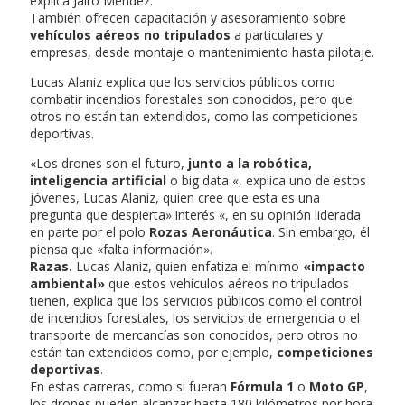
explica Jairo Méndez.
También ofrecen capacitación y asesoramiento sobre
vehículos aéreos no tripulados
a particulares y
empresas, desde montaje o mantenimiento hasta pilotaje.
Lucas Alaniz explica que los servicios públicos como
combatir incendios forestales son conocidos, pero que
otros no están tan extendidos, como las competiciones
deportivas.
«Los drones son el futuro,
junto a la robótica,
inteligencia artificial
o big data «, explica uno de estos
jóvenes, Lucas Alaniz, quien cree que esta es una
pregunta que despierta» interés «, en su opinión liderada
en parte por el polo
Rozas Aeronáutica
. Sin embargo, él
piensa que «falta información».
Razas.
Lucas Alaniz, quien enfatiza el mínimo
«impacto
ambiental»
que estos vehículos aéreos no tripulados
tienen, explica que los servicios públicos como el control
de incendios forestales, los servicios de emergencia o el
transporte de mercancías son conocidos, pero otros no
están tan extendidos como, por ejemplo,
competiciones
deportivas
.
En estas carreras, como si fueran
Fórmula 1
o
Moto GP
,
los drones pueden alcanzar hasta 180 kilómetros por hora.