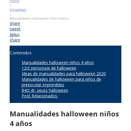
Home
|
Actualidad
|
Manualidades halloween niños 4 años
share
tweet
gplus
share
Contenidos
Manualidades halloween niños 4 años
12ct personaje de halloween
Ideas de manualidades para halloween 2020
Manualidades de halloween para niños de
preescolar imprimibles
84ct dr. seuss halloween
Post Relacionados:
Manualidades halloween niños
4 años