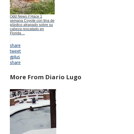
Odd News // Hace 1
semana Coyote con tina de
plástico atrapado sobre su
cabeza rescatado en
Florida ...
share
tweet
gplus
share
More From Diario Lugo