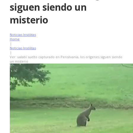
siguen siendo un
misterio
Noticias Insólitas
Home
|
Noticias Insólitas
|
Ver: ualabí suelto capturado en Pensilvania, los orígenes siguen siendo
un misterio