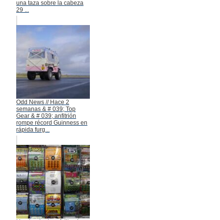
una taza sobre la cabeza
29 ...
Odd News // Hace 2
semanas & # 039; Top
Gear & # 039; anfitrión
rompe récord Guinness en
rápida furg...