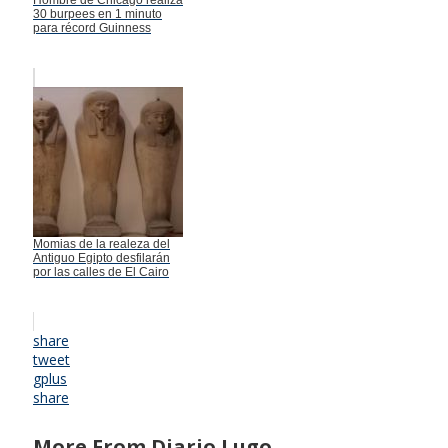
30 burpees en 1 minuto
para récord Guinness
Momias de la realeza del
Antiguo Egipto desfilarán
por las calles de El Cairo
share
tweet
gplus
share
More From Diario Lugo