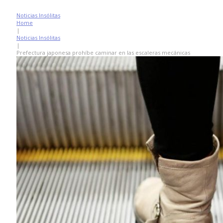
Noticias Insólitas
Home
|
Noticias Insólitas
|
Prefectura japonesa prohíbe caminar en las escaleras mecánicas