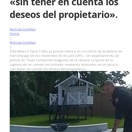
«sin tener en cuenta los
deseos del propietario».
Noticias Insólitas
Home
|
Noticias Insólitas
|
Odd News // Hace 3 días La policía retira a un cocodrilo de la bañera de
hidromasaje de los residentes 30 de julio (UPI) – Un departamento de
policía de Texas compartió imágenes de la cámara corporal de la
captura de un caimán encontrado «nadando desnudo» en un jacuzzi
«sin tener en cuenta los deseos del propietario».