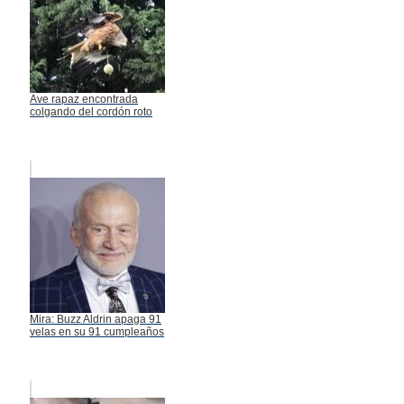
Ave rapaz encontrada
colgando del cordón roto
Mira: Buzz Aldrin apaga 91
velas en su 91 cumpleaños