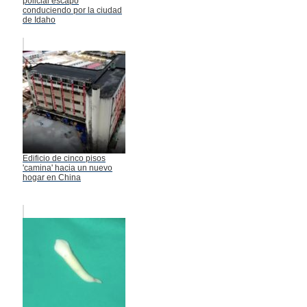
policial escapó
conduciendo por la ciudad
de Idaho
Edificio de cinco pisos
'camina' hacia un nuevo
hogar en China