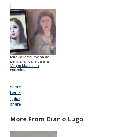
Mire: la restauración de
pintura fallida le da a la
Virgen María una
caricatura
share
tweet
gplus
share
More From Diario Lugo