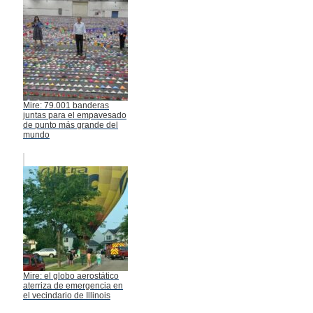
Mire: 79.001 banderas
juntas para el empavesado
de punto más grande del
mundo
Mire: el globo aerostático
aterriza de emergencia en
el vecindario de Illinois