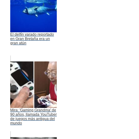
El delfín varado reportado
en Gran Bretaña era un
gran atún
Mira: 'Gaming Grandma' de
90 años, llamada YouTuber
de juegos más antigua del
mundo