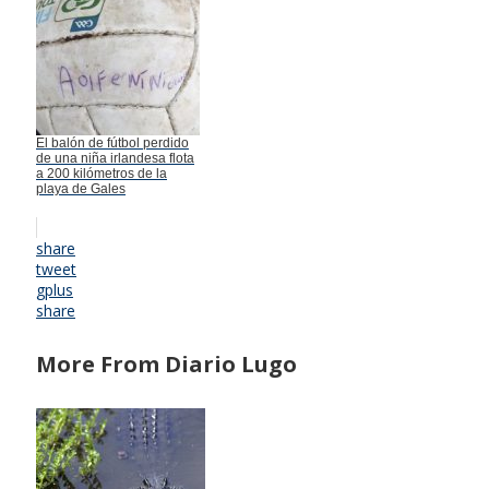
El balón de fútbol perdido
de una niña irlandesa flota
a 200 kilómetros de la
playa de Gales
share
tweet
gplus
share
More From Diario Lugo