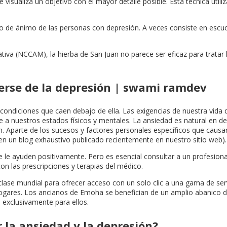
isualiza un objetivo con el mayor detalle posible. Esta técnica utili
o de ánimo de las personas con depresión. A veces consiste en escuch
iva (NCCAM), la hierba de San Juan no parece ser eficaz para tratar 
erse de la depresión | swami ramdev
ndiciones que caen debajo de ella. Las exigencias de nuestra vida di
a nuestros estados físicos y mentales. La ansiedad es natural en de
ón. Aparte de los sucesos y factores personales específicos que cau
en un blog exhaustivo publicado recientemente en nuestro sitio web).
e ayuden positivamente. Pero es esencial consultar a un profesiona
n las prescripciones y terapias del médico.
ase mundial para ofrecer acceso con un solo clic a una gama de ser
gares. Los ancianos de Emoha se benefician de un amplio abanico de s
 exclusivamente para ellos.
 la ansiedad y la depresión?