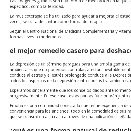
Las imágenes guiadas son una forma de meditación en la que se v
específico, como la felicidad.
La musicoterapia se ha utilizado para ayudar a mejorar el estad
veces, se trata de cantar como forma de terapia.
Según el Centro Nacional de Medicina Complementaria y Alternat
formas leves o moderadas.
el mejor remedio casero para deshac
La depresión es un término paraguas para una amplia gama de co
ambientales que no podemos controlar, afectan inevitablemente 
conduce al estrés y el estrés prolongado conduce a la Depresi
todos los aspectos de la depresión junto con los tratamientos, 
Esperamos sinceramente que los consejos dados anteriormente l
progresivamente. En ese caso, estas pautas funcionarán junto co
Emoha es una comunidad conectada que reúne experiencia de cl
conveniencia para los ancianos, todo en la comodidad de sus ho
que se transmiten a su casa a través de una aplicación diseñada
¿qué es una forma natural de reducir