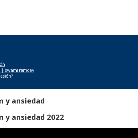
ión
ón | swami ramdev
resión?
n y ansiedad
n y ansiedad 2022