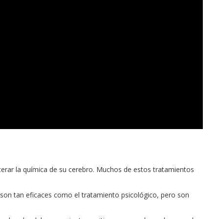
alterar la química de su cerebro. Muchos de estos tratamientos
o son tan eficaces como el tratamiento psicológico, pero son