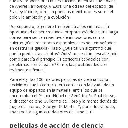
nuestra propensión a la destrucción, mientras que Solaris,
de Andrei Tarkovsky, y 2001: Una odisea del espacio, de
Stanley Kubrick, ofrecen poéticas meditaciones sobre el
dolor, la ambición y la evolución.
Por supuesto, el género también da a los cineastas la
oportunidad de ser creativos, proporcionándoles una larga
correa para ser tan inventivos e innovadores como
quieran. ¿Quieres robots espaciales asesinos empeñados
en destruir la galaxia? Hazlo. ¿Qué tal un algoritmo que
pueda predecir asesinatos? Quizá no sea tan descabellado
como parecía al principio. ¿Hechiceros espaciales con
problemas con su padre? Claro, las posibilidades son
realmente infinitas.
Para elegir las 100 mejores películas de ciencia ficción,
decidimos que lo correcto era contar con la ayuda de un
equipo de expertos en la materia, entre los que se
encontraban el Premio Nobel de Genética Sir Paul Nurse,
el director de cine Guillermo del Toro y la mente detrás de
Juego de Tronos, George RR Martin. Y, por si fuera poco,
añadimos a algunos redactores de Time Out.
películas de acción de ciencia