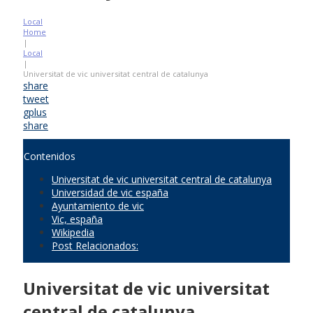
Local
Home
|
Local
|
Universitat de vic universitat central de catalunya
share
tweet
gplus
share
Contenidos
Universitat de vic universitat central de catalunya
Universidad de vic españa
Ayuntamiento de vic
Vic, españa
Wikipedia
Post Relacionados:
Universitat de vic universitat
central de catalunya