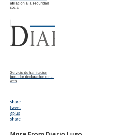
afiliacion a la seguridad
social
Servicio de tramitación
borrador declaración renta
web
share
tweet
gplus
share
More From Diario Lugo