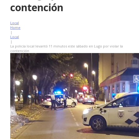
contención
Local
Home
|
Local
|
La policía local levantó 11 minutos este sábado en Lugo por violar la
contención