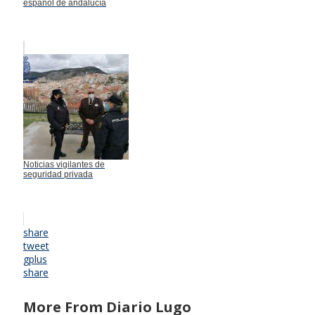
español de andalucía
Noticias vigilantes de
seguridad privada
share
tweet
gplus
share
More From Diario Lugo