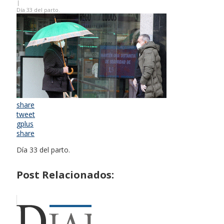
|
Día 33 del parto.
share
tweet
gplus
share
Día 33 del parto.
Post Relacionados: