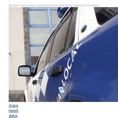
|
Ayudó a una mujer que yacía en el piso de su casa inconsciente
share
tweet
gplus