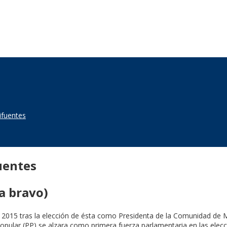
cifuentes
fuentes
na bravo)
de 2015 tras la elección de ésta como Presidenta de la Comunidad de 
Popular (PP) se alzara como primera fuerza parlamentaria en las ele