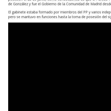
de González y fue el Gobierno de la Comunidad de Madrid desde e
El gabinete estaba formado por miembros del PP y varios indep
pero se mantuvo en funciones hasta la toma de posesión del si