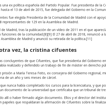
 es una ex política española del Partido Popular. Fue presidenta de l
2 hasta el 13 de abril de 2015, fue delegada del Gobierno en la Comun
entes fue elegida Presidenta de la Comunidad de Madrid con el apoyo
8 representantes de 129 en la Asamblea de Madrid.
d de Madrid, tras la publicación de un vídeo de 2011 en el que apare
funciones de la comunidad.[8][9] El 27 de abril de 2018, renunció a 
Asamblea de Madrid y anunció su retirada de la política.[11]
tra vez, la cristina cifuentes
bas concluyentes de que Cifuentes, que fue presidenta del Gobierno e
abía realizado y defendido un trabajo de fin de máster en derecho pú
 prisión a María Teresa Feito, ex consejera del Gobierno regional, mi
na de un año y seis meses de cárcel.
e que nunca había completado los cursos para la licenciatura, y que p
 un documento de la universidad que certificaba que un tribunal de tr
allí o haber firmado algún documento. Ellos y el director del Instit
 papeles que respaldaran la afirmación de Cifuentes sobre la finaliza