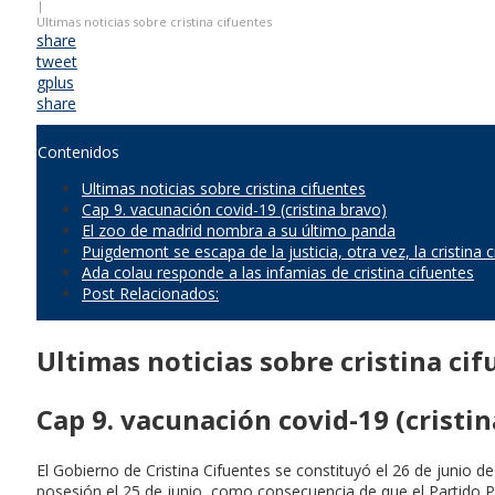
|
Ultimas noticias sobre cristina cifuentes
share
tweet
gplus
share
Contenidos
Ultimas noticias sobre cristina cifuentes
Cap 9. vacunación covid-19 (cristina bravo)
El zoo de madrid nombra a su último panda
Puigdemont se escapa de la justicia, otra vez, la cristina 
Ada colau responde a las infamias de cristina cifuentes
Post Relacionados:
Ultimas noticias sobre cristina ci
Cap 9. vacunación covid-19 (cristi
El Gobierno de Cristina Cifuentes se constituyó el 26 de junio 
posesión el 25 de junio, como consecuencia de que el Partido 