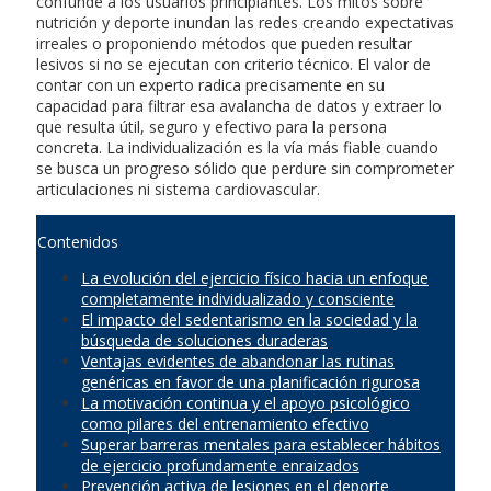
confunde a los usuarios principiantes. Los mitos sobre
nutrición y deporte inundan las redes creando expectativas
irreales o proponiendo métodos que pueden resultar
lesivos si no se ejecutan con criterio técnico. El valor de
contar con un experto radica precisamente en su
capacidad para filtrar esa avalancha de datos y extraer lo
que resulta útil, seguro y efectivo para la persona
concreta. La individualización es la vía más fiable cuando
se busca un progreso sólido que perdure sin comprometer
articulaciones ni sistema cardiovascular.
Contenidos
La evolución del ejercicio físico hacia un enfoque
completamente individualizado y consciente
El impacto del sedentarismo en la sociedad y la
búsqueda de soluciones duraderas
Ventajas evidentes de abandonar las rutinas
genéricas en favor de una planificación rigurosa
La motivación continua y el apoyo psicológico
como pilares del entrenamiento efectivo
Superar barreras mentales para establecer hábitos
de ejercicio profundamente enraizados
Prevención activa de lesiones en el deporte