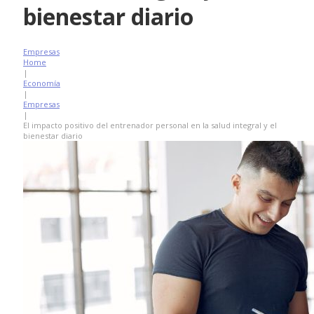
bienestar diario
Empresas
Home
|
Economía
|
Empresas
|
El impacto positivo del entrenador personal en la salud integral y el
bienestar diario