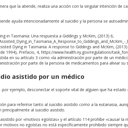
ra que la atiende, realiza una acción con la singular intención de c
atiende ayuda intencionadamente al suicidio y la persona se autoadmin
ying in Tasmania: Una respuesta a Giddings y McKim, (2013) 6,
_Assisted_Dying_in_Tasmania_A_Response_to_Giddings_and_McKim_-_
Assisted Dying in Tasmania: A response to Giddings and McKim, (2013
 de 1994), Prefacio, 4, https://www.health.ny.gov/regulations/task_fo
sistida en su artículo 3 como «la administración por parte de un méd
ministración por parte de la persona de medicamentos para aliviar su 
idio asistido por un médico
-por ejemplo, desconectar el soporte vital de alguien que ha estado
ión para referirse tanto al suicidio asistido como a la eutanasia, a
 principalmente al suicidio asistido.
io asistido por «motivos egoístas» y el artículo 114 prohíbe «causar 
o por motivos no egoístas no está específicamente prohibido siempre q