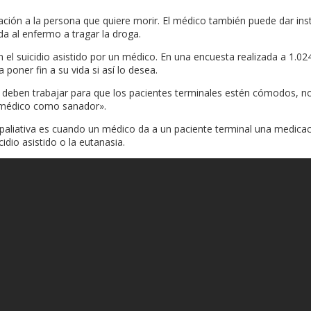
icación a la persona que quiere morir. El médico también puede dar i
da al enfermo a tragar la droga.
l suicidio asistido por un médico. En una encuesta realizada a 1.02
poner fin a su vida si así lo desea.
ben trabajar para que los pacientes terminales estén cómodos, no pa
 médico como sanador».
paliativa es cuando un médico da a un paciente terminal una medicació
dio asistido o la eutanasia.