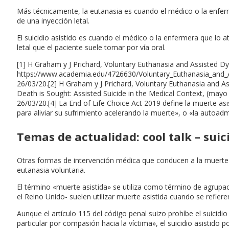
Más técnicamente, la eutanasia es cuando el médico o la enferme
de una inyección letal.
El suicidio asistido es cuando el médico o la enfermera que lo 
letal que el paciente suele tomar por vía oral.
[1] H Graham y J Prichard, Voluntary Euthanasia and Assisted D
https://www.academia.edu/4726630/Voluntary_Euthanasia_and
26/03/20.[2] H Graham y J Prichard, Voluntary Euthanasia and 
Death is Sought: Assisted Suicide in the Medical Context, (mayo
26/03/20.[4] La End of Life Choice Act 2019 define la muerte a
para aliviar su sufrimiento acelerando la muerte», o «la autoad
Temas de actualidad: cool talk – suic
Otras formas de intervención médica que conducen a la muerte 
eutanasia voluntaria.
El término «muerte asistida» se utiliza como término de agrupac
el Reino Unido- suelen utilizar muerte asistida cuando se refieren
Aunque el artículo 115 del código penal suizo prohíbe el suicid
particular por compasión hacia la víctima», el suicidio asistid