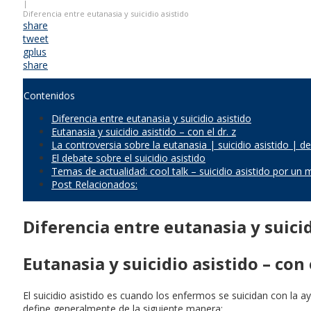
|
Diferencia entre eutanasia y suicidio asistido
share
tweet
gplus
share
Contenidos
Diferencia entre eutanasia y suicidio asistido
Eutanasia y suicidio asistido – con el dr. z
La controversia sobre la eutanasia | suicidio asistido | d
El debate sobre el suicidio asistido
Temas de actualidad: cool talk – suicidio asistido por un
Post Relacionados:
Diferencia entre eutanasia y suicid
Eutanasia y suicidio asistido – con e
El suicidio asistido es cuando los enfermos se suicidan con la 
define generalmente de la siguiente manera: