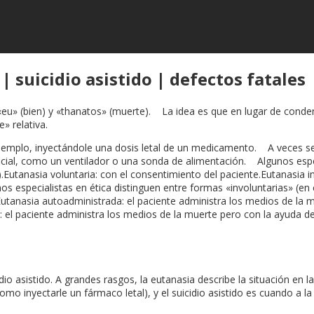
| suicidio asistido | defectos fatales
«eu» (bien) y «thanatos» (muerte). La idea es que en lugar de conden
» relativa.
ejemplo, inyectándole una dosis letal de un medicamento. A veces se
ficial, como un ventilador o una sonda de alimentación. Algunos especi
ra).Eutanasia voluntaria: con el consentimiento del paciente.Eutanasia i
especialistas en ética distinguen entre formas «involuntarias» (en co
utanasia autoadministrada: el paciente administra los medios de la 
da: el paciente administra los medios de la muerte pero con la ayuda
io asistido. A grandes rasgos, la eutanasia describe la situación en 
omo inyectarle un fármaco letal), y el suicidio asistido es cuando a