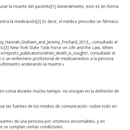
ausar la muerte del paciente[1] Generalmente, esto es en forma
istra la medicación[2] Es decir, el médico prescribe un fármaco
by_Hannah_Graham_and_Jeremy_Prichard_2013_, consultado el
) 6.[3] New York State Task Force on Life and the Law, When
rce/reports_publications/when_death_is_sought/, consultado el
ico o un enfermero profesional de medicamentos a la persona
sufrimiento acelerando la muerte.»
 en coma durante mucho tiempo- no encajan en la definición de
unque las fuentes de los medios de comunicación -sobre todo en
la muerte» de una persona por «motivos encomiables, y en
ue se cumplan ciertas condiciones.