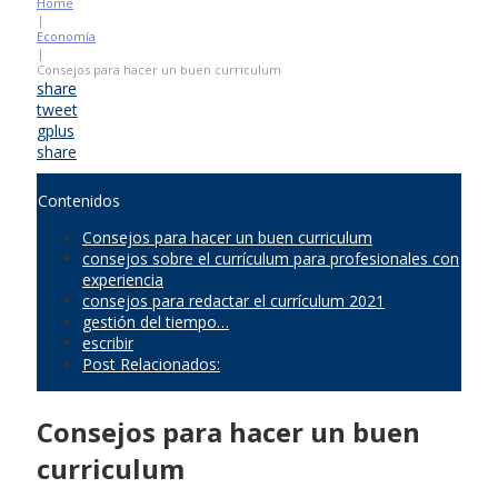
Home
|
Economía
|
Consejos para hacer un buen curriculum
share
tweet
gplus
share
Contenidos
Consejos para hacer un buen curriculum
consejos sobre el currículum para profesionales con
experiencia
consejos para redactar el currículum 2021
gestión del tiempo…
escribir
Post Relacionados:
Consejos para hacer un buen
curriculum