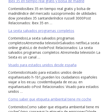
Ibex 35 en tiempo real gratis y bolsa de madrid
ContenidosIbex 35 en tiempo real gratis y bolsa de
madridíndice del mercado suizopromedio de utilidades
dow jonesibex 35 santanderíndice russell 3000Post
Relacionados: Ibex 35 en …
La sexta salvados programas completos
ContenidosLa sexta salvados programas
completosAtresmedia televisiónSalvados netflixLa sexta
online gratisLo de évolePost Relacionados: La sexta
salvados programas completos Atresmedia televisión La
Sexta es un canal …
Visado para estados unidos desde españa
ContenidosVisado para estados unidos desde
españavisado h-1b1¿pueden los ciudadanos españoles
viajar a los ee.uu. covidembajada de ee.uu. en
españavisado oPost Relacionados: Visado para estados
unidos …
Como saber que etiqueta ambiental tiene mi coche
ContenidosComo saber que etiqueta ambiental tiene mi
cocheCómo conseguir la etiqueta de emisionesDónde