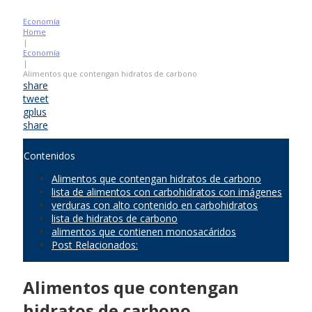
Economía
Home
|
Economía
|
Alimentos que contengan hidratos de carbono
share
tweet
gplus
share
Contenidos
Alimentos que contengan hidratos de carbono
lista de alimentos con carbohidratos con imágenes
verduras con alto contenido en carbohidratos
lista de hidratos de carbono
alimentos que contienen monosacáridos
Post Relacionados:
Alimentos que contengan
hidratos de carbono