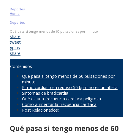
Deportes
Home
|
Deportes
|
Qué pasa si tengo menos de 60 pulsaciones por minuto
share
tweet
gplus
share
Contenidos
Qué pasa si tengo menos de 60 pulsaciones por
minuto
Ritmo cardíaco en reposo 50 bpm no es un atleta
Síntomas de bradicardia
Qué es una frecuencia cardíaca peligrosa
Cómo aumentar la frecuencia cardíaca
Post Relacionados:
Qué pasa si tengo menos de 60