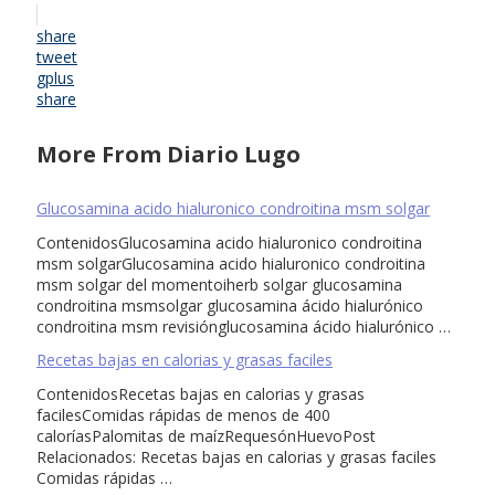
share
tweet
gplus
share
More From Diario Lugo
Glucosamina acido hialuronico condroitina msm solgar
ContenidosGlucosamina acido hialuronico condroitina
msm solgarGlucosamina acido hialuronico condroitina
msm solgar del momentoiherb solgar glucosamina
condroitina msmsolgar glucosamina ácido hialurónico
condroitina msm revisiónglucosamina ácido hialurónico …
Recetas bajas en calorias y grasas faciles
ContenidosRecetas bajas en calorias y grasas
facilesComidas rápidas de menos de 400
caloríasPalomitas de maízRequesónHuevoPost
Relacionados: Recetas bajas en calorias y grasas faciles
Comidas rápidas …