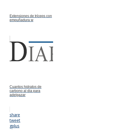
Extensiones de tríceps con
empuñadura w
Cuantos hidratos de
carbono al dia para
adelgazar
share
tweet
gplus