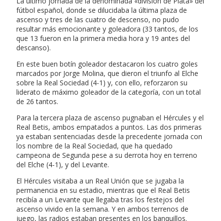
La último jornada de la denominada «división de Plata» del
fútbol español, donde se dilucidaba la última plaza de
ascenso y tres de las cuatro de descenso, no pudo
resultar más emocionante y goleadora (33 tantos, de los
que 13 fueron en la primera media hora y 19 antes del
descanso).
En este buen botín goleador destacaron los cuatro goles
marcados por Jorge Molina, que dieron el triunfo al Elche
sobre la Real Sociedad (4-1) y, con ello, reforzaron su
liderato de máximo goleador de la categoría, con un total
de 26 tantos.
Para la tercera plaza de ascenso pugnaban el Hércules y el
Real Betis, ambos empatados a puntos. Las dos primeras
ya estaban sentenciadas desde la precedente jornada con
los nombre de la Real Sociedad, que ha quedado
campeona de Segunda pese a su derrota hoy en terreno
del Elche (4-1), y del Levante.
El Hércules visitaba a un Real Unión que se jugaba la
permanencia en su estadio, mientras que el Real Betis
recibía a un Levante que llegaba tras los festejos del
ascenso vivido en la semana. Y en ambos terrenos de
juego, las radios estaban presentes en los banquillos.