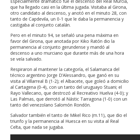
Especialmente dramático fue el descenso del Real Murcia,
que ha llegado casi en la última jugada. Visitaba al Girona,
otro candidato al descenso, y anotó en el minuto 28, con
tanto de Capdevila, un 0-1 que le daba la permanencia y
castigaba al conjunto catalán.
Pero en el minuto 94, se señaló una pena máxima en
favor del Girona, que anotada por Kiko Ratón dio la
permanencia al conjunto gerundense y mandó al
descenso a uno murciano que durante más de una hora
se veía salvado.
Respiraron al mantener la categoría, el Salamanca del
técnico argentino Jorge D’Alessandro, que ganó en su
visita al Villarreal B (1-2); el Albacete, que goleó a domicilio
al Cartagena (0-4), con un tanto del uruguayo Stuani; el
Rayo Vallecano, que destrozó al Recreativo Huelva (4-0); y
Las Palmas, que derrotó al Nástic Tarragona (1-0) con un
tanto del venezolano Salomón Rondón.
Salvador también el tanto de Mikel Rico (m.11), que dio el
triunfo y la permanencia al Huesca en su visita al Real
Celta, que nada se jugaba.