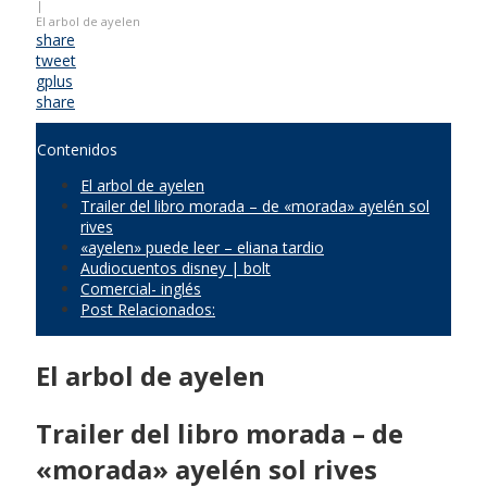
|
El arbol de ayelen
share
tweet
gplus
share
Contenidos
El arbol de ayelen
Trailer del libro morada – de «morada» ayelén sol
rives
«ayelen» puede leer – eliana tardio
Audiocuentos disney | bolt
Comercial- inglés
Post Relacionados:
El arbol de ayelen
Trailer del libro morada – de
«morada» ayelén sol rives