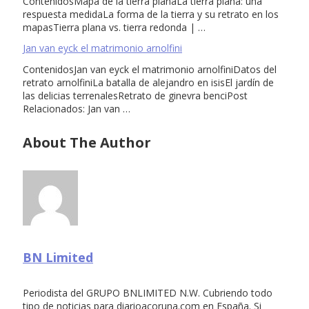
ContenidosMapa de la tierra planaLa tierra plana: una
respuesta medidaLa forma de la tierra y su retrato en los
mapasTierra plana vs. tierra redonda | …
Jan van eyck el matrimonio arnolfini
ContenidosJan van eyck el matrimonio arnolfiniDatos del
retrato arnolfiniLa batalla de alejandro en isisEl jardín de
las delicias terrenalesRetrato de ginevra benciPost
Relacionados: Jan van …
About The Author
BN Limited
Periodista del GRUPO BNLIMITED N.W. Cubriendo todo
tipo de noticias para diarioacoruna.com en España. Si