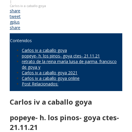
|
Carlos iv a caballo goya
share
tweet
gplus
share
Contenidos
Carlos iv a caballo goya
popeye- h. los pinos- goya ctes- 21.11.21
retrato de la reina maría luisa de parma. francisco
de goya y
Carlos iv a caballo goya 2021
Carlos iv a caballo goya online
Post Relacionados:
Carlos iv a caballo goya
popeye- h. los pinos- goya ctes-
21.11.21