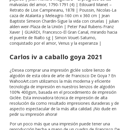
malvasías del amor, 1790-1791 (4) | Edouard Manet –
Retrato de Lise Campineanu, 1878 | Poussin, Nicolas-La
caza de Atalanta y Meleagro-160 cm x 360 cm | Jean
Baptiste Simeon Chardin-Sigue la vida con ciruelas | julian
alden weir-Plaza de la Unión | Peter Paul Rubens-Franz
Xaver | GUARDI, Francesco-El Gran Canal, mirando hacia
el puente de Rialto sg | Simon Vouet-Saturno,
conquistado por el amor, Venus y la esperanza |
Carlos iv a caballo goya 2021
¿Desea comprar una impresión giclée sobre lienzo de
algodón de esta obra de arte de Francisco De Goya ? En
WahooArt.com utilizamos la más moderna y eficiente
tecnología de impresión en nuestros lienzos de algodón
100% 400gsm, basada en el procedimiento de impresión
Giclée. Esta innovadora técnica de impresión de alta
resolución da como resultado impresiones duraderas y de
aspecto espectacular de la más alta calidad. ¡No dude en
pedir su impresión ahora!
Por un poco más que una impresión puede tener una
reproducción hecha a mano de un cuadro de Francisco De