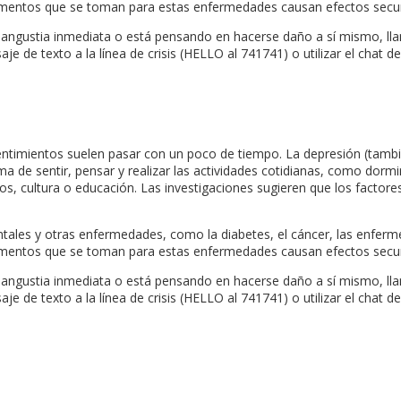
mentos que se toman para estas enfermedades causan efectos secund
 angustia inmediata o está pensando en hacerse daño a sí mismo, lla
e texto a la línea de crisis (HELLO al 741741) o utilizar el chat de l
entimientos suelen pasar con un poco de tiempo. La depresión (tambi
a de sentir, pensar y realizar las actividades cotidianas, como dorm
os, cultura o educación. Las investigaciones sugieren que los factor
ales y otras enfermedades, como la diabetes, el cáncer, las enferme
mentos que se toman para estas enfermedades causan efectos secund
 angustia inmediata o está pensando en hacerse daño a sí mismo, lla
e texto a la línea de crisis (HELLO al 741741) o utilizar el chat de l