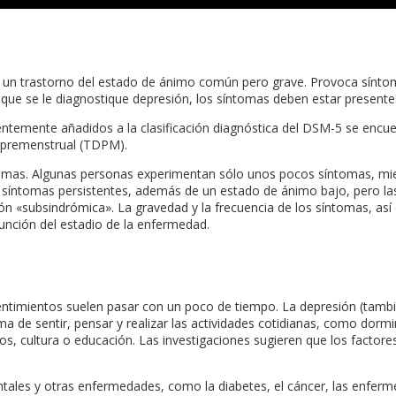
s un trastorno del estado de ánimo común pero grave. Provoca síntoma
a que se le diagnostique depresión, los síntomas deben estar presen
ientemente añadidos a la clasificación diagnóstica del DSM-5 se encu
o premenstrual (TDPM).
tomas. Algunas personas experimentan sólo unos pocos síntomas, mi
s síntomas persistentes, además de un estado de ánimo bajo, pero l
n «subsindrómica». La gravedad y la frecuencia de los síntomas, así 
nción del estadio de la enfermedad.
entimientos suelen pasar con un poco de tiempo. La depresión (tambi
a de sentir, pensar y realizar las actividades cotidianas, como dorm
os, cultura o educación. Las investigaciones sugieren que los factor
ales y otras enfermedades, como la diabetes, el cáncer, las enferme