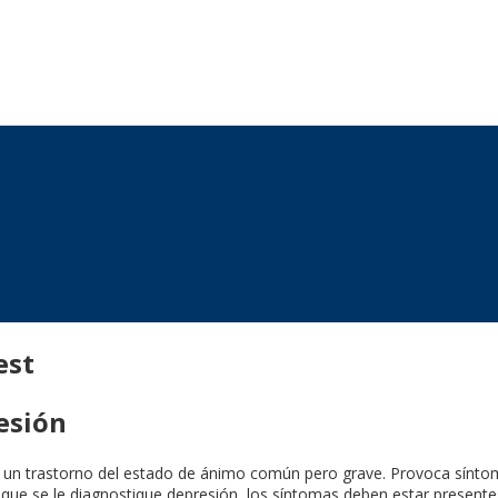
est
esión
s un trastorno del estado de ánimo común pero grave. Provoca síntoma
a que se le diagnostique depresión, los síntomas deben estar presen