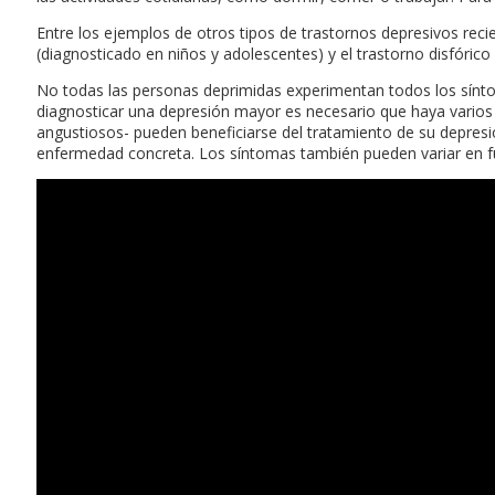
Entre los ejemplos de otros tipos de trastornos depresivos rec
(diagnosticado en niños y adolescentes) y el trastorno disfóric
No todas las personas deprimidas experimentan todos los sín
diagnosticar una depresión mayor es necesario que haya vario
angustiosos- pueden beneficiarse del tratamiento de su depresió
enfermedad concreta. Los síntomas también pueden variar en fu