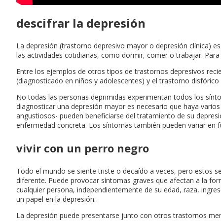
descifrar la depresión
La depresión (trastorno depresivo mayor o depresión clínica) e
las actividades cotidianas, como dormir, comer o trabajar. Par
Entre los ejemplos de otros tipos de trastornos depresivos rec
(diagnosticado en niños y adolescentes) y el trastorno disfóric
No todas las personas deprimidas experimentan todos los sín
diagnosticar una depresión mayor es necesario que haya vario
angustiosos- pueden beneficiarse del tratamiento de su depresió
enfermedad concreta. Los síntomas también pueden variar en fu
vivir con un perro negro
Todo el mundo se siente triste o decaído a veces, pero estos s
diferente. Puede provocar síntomas graves que afectan a la form
cualquier persona, independientemente de su edad, raza, ingres
un papel en la depresión.
La depresión puede presentarse junto con otros trastornos ment