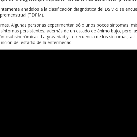
ientemente añadidos a la clasificación diagnóstica del DSM-5 se encu
o premenstrual (TDPM).
tomas. Algunas personas experimentan sólo unos pocos síntomas, mi
s síntomas persistentes, además de un estado de ánimo bajo, pero l
n «subsindrómica». La gravedad y la frecuencia de los síntomas, así 
nción del estadio de la enfermedad.