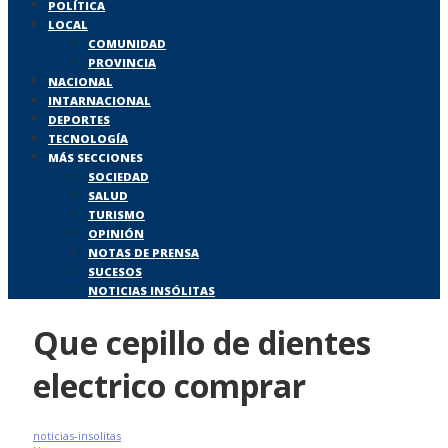
POLÍTICA
LOCAL
COMUNIDAD
PROVINCIA
NACIONAL
INTARNACIONAL
DEPORTES
TECNOLOGÍA
MÁS SECCIONES
SOCIEDAD
SALUD
TURISMO
OPINIÓN
NOTAS DE PRENSA
SUCESOS
NOTICIAS INSÓLITAS
Que cepillo de dientes
electrico comprar
noticias-insolitas