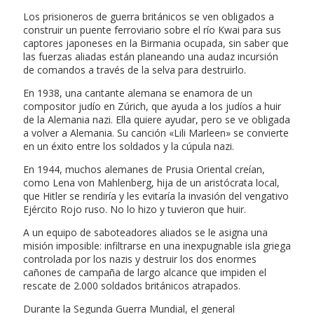
Los prisioneros de guerra británicos se ven obligados a
construir un puente ferroviario sobre el río Kwai para sus
captores japoneses en la Birmania ocupada, sin saber que
las fuerzas aliadas están planeando una audaz incursión
de comandos a través de la selva para destruirlo.
En 1938, una cantante alemana se enamora de un
compositor judío en Zúrich, que ayuda a los judíos a huir
de la Alemania nazi. Ella quiere ayudar, pero se ve obligada
a volver a Alemania. Su canción «Lili Marleen» se convierte
en un éxito entre los soldados y la cúpula nazi.
En 1944, muchos alemanes de Prusia Oriental creían,
como Lena von Mahlenberg, hija de un aristócrata local,
que Hitler se rendiría y les evitaría la invasión del vengativo
Ejército Rojo ruso. No lo hizo y tuvieron que huir.
A un equipo de saboteadores aliados se le asigna una
misión imposible: infiltrarse en una inexpugnable isla griega
controlada por los nazis y destruir los dos enormes
cañones de campaña de largo alcance que impiden el
rescate de 2.000 soldados británicos atrapados.
Durante la Segunda Guerra Mundial, el general