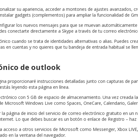
onalizar su apariencia, acceder a montones de ajustes avanzados, crea
 instalar gadgets (complementos) para ampliar la funcionalidad de Gma
configurar los nuevos mensajes para que se muevan automáticamente 
es conectarte directamente a Skype a través de tu correo electróni
nico cuando se trata de identidades alternativas o alias. Puedes cre
istras en cuentas y no quieres que tu bandeja de entrada habitual se ll
rónico de outlook
ina proporcionaré instrucciones detalladas junto con capturas de pan
stás leyendo esta página en línea.
electrónico con 5 GB de espacio de almacenamiento. Una vez creada 
os de Microsoft Windows Live como Spaces, OneCare, Calendario, Gale
r la página de inicio del servicio de correo electrónico gratuito en 
ternet. Lo que debes buscar es un botón o enlace de Registro – haz cl
da acceso a otros servicios de Microsoft como Messenger, Xbox LIV
gado en la ventana del navegador.