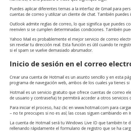
Puedes aplicar diferentes temas a la interfaz de Gmail para pers
cuentas de correo y utilizar un cliente de chat. También puedes
Outlook admite reglas de correo, lo que significa que puedes 
reenvíen si se cumplen determinadas condiciones. También pued
Yahoo Mail es probablemente el mejor servicio de correo electró
sin revelar tu dirección real. Esta función es útil cuando te reg
si el spam se vuelve demasiado abrumador.
Inicio de sesión en el correo elect
Crear una cuenta de Hotmail es un asunto sencillo y en esta pág
programa de navegación web, ambos de los cuales ya tienes si e
Hotmail es un servicio gratuito que ofrece cuentas de correo 
de usuario y contraseña) te permitirá acceder a otros servici
Para iniciar el proceso, haz clic en www.hotmail.com para carga
– no te preocupes si no es así; las cosas siguen cambiando en In
La cuenta de Hotmail será tu Windows Live ID que también te 
rellenando rápidamente el formulario de registro que se ha car