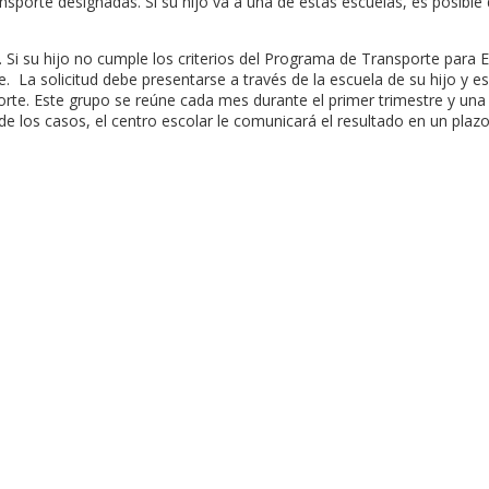
nsporte designadas. Si su hijo va a una de estas escuelas, es posibl
e. Si su hijo no cumple los criterios del Programa de Transporte para
e. La solicitud debe presentarse a través de la escuela de su hijo y 
e. Este grupo se reúne cada mes durante el primer trimestre y una ve
 los casos, el centro escolar le comunicará el resultado en un plazo