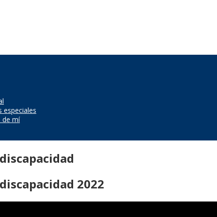
al
s especiales
a de mí
 discapacidad
 discapacidad 2022