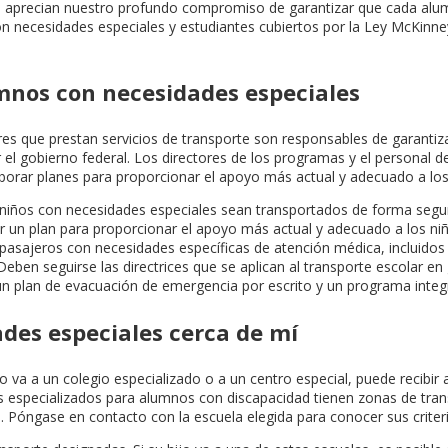
os aprecian nuestro profundo compromiso de garantizar que cada alu
 con necesidades especiales y estudiantes cubiertos por la Ley McKin
umnos con necesidades especiales
ares que prestan servicios de transporte son responsables de garanti
el gobierno federal. Los directores de los programas y el personal d
orar planes para proporcionar el apoyo más actual y adecuado a los
 niños con necesidades especiales sean transportados de forma segu
ar un plan para proporcionar el apoyo más actual y adecuado a los ni
s pasajeros con necesidades específicas de atención médica, incluidos
Deben seguirse las directrices que se aplican al transporte escolar en 
un plan de evacuación de emergencia por escrito y un programa integr
ades especiales cerca de mí
a a un colegio especializado o a un centro especial, puede recibir ay
 especializados para alumnos con discapacidad tienen zonas de tran
sa. Póngase en contacto con la escuela elegida para conocer sus crite