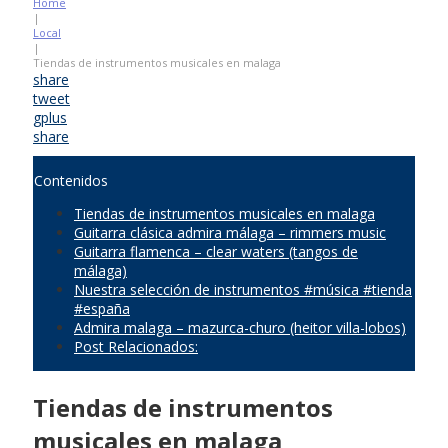
Home
|
Local
|
Tiendas de instrumentos musicales en malaga
share
tweet
gplus
share
Contenidos
Tiendas de instrumentos musicales en malaga
Guitarra clásica admira málaga – rimmers music
Guitarra flamenca – clear waters (tangos de
málaga)
Nuestra selección de instrumentos #música #tienda
#españa
Admira malaga – mazurca-churo (heitor villa-lobos)
Post Relacionados:
Tiendas de instrumentos
musicales en malaga