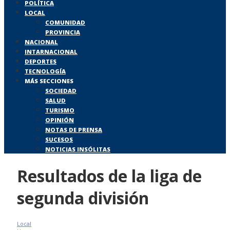
POLÍTICA
LOCAL
COMUNIDAD
PROVINCIA
NACIONAL
INTARNACIONAL
DEPORTES
TECNOLOGÍA
MÁS SECCIONES
SOCIEDAD
SALUD
TURISMO
OPINIÓN
NOTAS DE PRENSA
SUCESOS
NOTICIAS INSÓLITAS
Resultados de la liga de
segunda división
Local