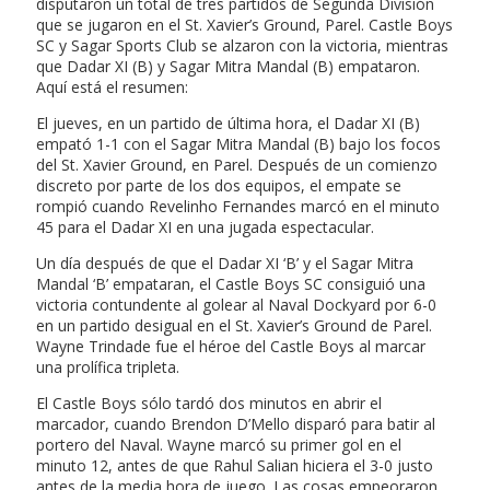
disputaron un total de tres partidos de Segunda División
que se jugaron en el St. Xavier’s Ground, Parel. Castle Boys
SC y Sagar Sports Club se alzaron con la victoria, mientras
que Dadar XI (B) y Sagar Mitra Mandal (B) empataron.
Aquí está el resumen:
El jueves, en un partido de última hora, el Dadar XI (B)
empató 1-1 con el Sagar Mitra Mandal (B) bajo los focos
del St. Xavier Ground, en Parel. Después de un comienzo
discreto por parte de los dos equipos, el empate se
rompió cuando Revelinho Fernandes marcó en el minuto
45 para el Dadar XI en una jugada espectacular.
Un día después de que el Dadar XI ‘B’ y el Sagar Mitra
Mandal ‘B’ empataran, el Castle Boys SC consiguió una
victoria contundente al golear al Naval Dockyard por 6-0
en un partido desigual en el St. Xavier’s Ground de Parel.
Wayne Trindade fue el héroe del Castle Boys al marcar
una prolífica tripleta.
El Castle Boys sólo tardó dos minutos en abrir el
marcador, cuando Brendon D’Mello disparó para batir al
portero del Naval. Wayne marcó su primer gol en el
minuto 12, antes de que Rahul Salian hiciera el 3-0 justo
antes de la media hora de juego. Las cosas empeoraron