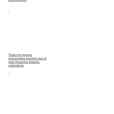
Todos los grupos
municipales asumen que el
plan Reanima debería
extenderse