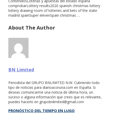
ContenidosLoterias y apuestas del estado españa
comprobarLottery results2020 spanish christmas lottery
lottery drawing room of lotteries and bets of the state
madrid spainSuper elevenSpain christmas …
About The Author
BN Limited
Periodista del GRUPO BNLIMITED N.W. Cubriendo todo
tipo de noticias para diarioacoruna.com en España. Si
deseas comunicarme una noticia de última hora, un
suceso o alguna información que crees que es relevante,
puedes hacerlo en
grupobnlimited@gmail.com
PRONÓSTICO DEL TIEMPO EN LUGO