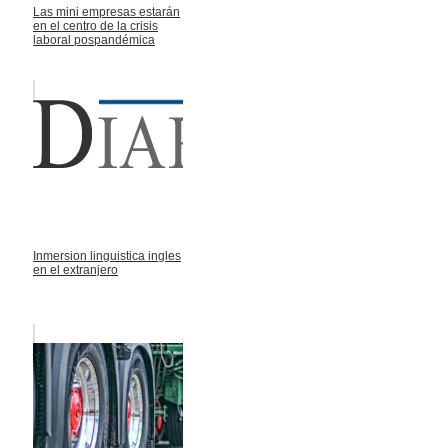
Las mini empresas estarán
en el centro de la crisis
laboral pospandémica
Inmersion linguistica ingles
en el extranjero