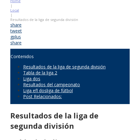
Home
|
Local
|
Resultados de la liga de segunda división
share
tweet
gplus
share
Contenidos
Resultados de la liga de segunda división
Tabla de la liga 2
Liga dos
Resultados del campeonato
Liga efl dosliga de fútbol
Post Relacionados:
Resultados de la liga de
segunda división