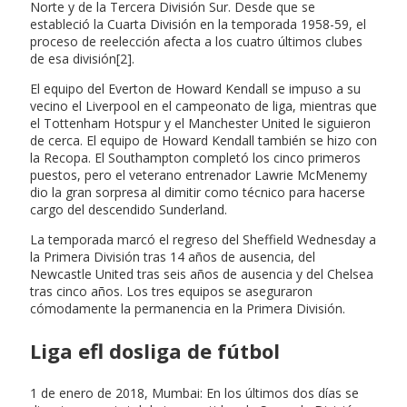
Norte y de la Tercera División Sur. Desde que se
estableció la Cuarta División en la temporada 1958-59, el
proceso de reelección afecta a los cuatro últimos clubes
de esa división[2].
El equipo del Everton de Howard Kendall se impuso a su
vecino el Liverpool en el campeonato de liga, mientras que
el Tottenham Hotspur y el Manchester United le siguieron
de cerca. El equipo de Howard Kendall también se hizo con
la Recopa. El Southampton completó los cinco primeros
puestos, pero el veterano entrenador Lawrie McMenemy
dio la gran sorpresa al dimitir como técnico para hacerse
cargo del descendido Sunderland.
La temporada marcó el regreso del Sheffield Wednesday a
la Primera División tras 14 años de ausencia, del
Newcastle United tras seis años de ausencia y del Chelsea
tras cinco años. Los tres equipos se aseguraron
cómodamente la permanencia en la Primera División.
Liga efl dosliga de fútbol
1 de enero de 2018, Mumbai: En los últimos dos días se