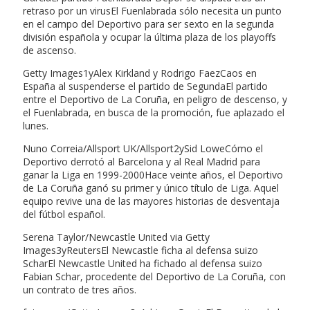
retraso por un virusEl Fuenlabrada sólo necesita un punto
en el campo del Deportivo para ser sexto en la segunda
división española y ocupar la última plaza de los playoffs
de ascenso.
Getty Images1yAlex Kirkland y Rodrigo FaezCaos en
España al suspenderse el partido de SegundaEl partido
entre el Deportivo de La Coruña, en peligro de descenso, y
el Fuenlabrada, en busca de la promoción, fue aplazado el
lunes.
Nuno Correia/Allsport UK/Allsport2ySid LoweCómo el
Deportivo derrotó al Barcelona y al Real Madrid para
ganar la Liga en 1999-2000Hace veinte años, el Deportivo
de La Coruña ganó su primer y único título de Liga. Aquel
equipo revive una de las mayores historias de desventaja
del fútbol español.
Serena Taylor/Newcastle United via Getty
Images3yReutersEl Newcastle ficha al defensa suizo
ScharEl Newcastle United ha fichado al defensa suizo
Fabian Schar, procedente del Deportivo de La Coruña, con
un contrato de tres años.