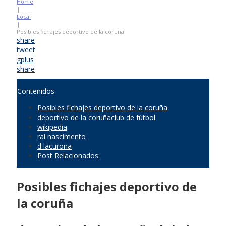
Home
|
Local
|
Posibles fichajes deportivo de la coruña
share
tweet
gplus
share
Contenidos
Posibles fichajes deportivo de la coruña
deportivo de la coruñaclub de fútbol
wikipedia
raí nascimento
d lacurona
Post Relacionados:
Posibles fichajes deportivo de
la coruña