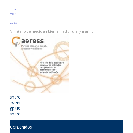
Local
Home
|
Local
|
Ministerio de medio ambiente medio rural y marino
share
tweet
gplus
share
Contenidos