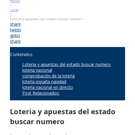
Home
|
Local
|
Loteria y apuestas del estado buscar numero
share
tweet
gplus
share
Contenidos
Loteria y apuestas del estado buscar numero
lotería nacional
comprobación de la lotería
lotería españa navidad
lotería nacional en directo
Post Relacionados:
Loteria y apuestas del estado
buscar numero