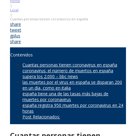
Home
|
Local
|
Cuantas personas tienen coronavirus en españa
share
tweet
gplus
share
Contenidos
Cuantas personas tienen coronavirus en españa
coronavirus: el número de muertos en españa
supera los 2.000 – bbc news
las muertes por el virus en españa se disparan 200
en un día, como en italia
españa tiene una de las tasas más bajas de
muertes por coronavirus
españa registra 950 muertes por coronavirus en 24
horas
Post Relacionados:
Cuantas personas tienen