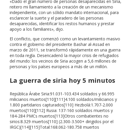
«Dado el gran número de personas desaparecidas en Siria,
reitero mi llamamiento a la creación de un mecanismo
independiente, con un sólido mandato internacional, para
esclarecer la suerte y el paradero de las personas
desaparecidas, identificar los restos humanos y prestar
apoyo a los familiares», dijo.
El conflicto, que comenzó como un levantamiento masivo
contra el gobierno del presidente Bashar al-Assad en
marzo de 2011, se transformó rápidamente en una guerra
en toda regla. Desencadenó la mayor crisis de refugiados
del mundo: los vecinos de Siria acogen a 5,6 millones de
personas y los países europeos a más de un millón.
La guerra de siria hoy 5 minutos
República Árabe Siria:91.031-103.434 soldados y 66.995
milicianos muertos[110][111]4.100 soldados/milicianos y
1.800 partidarios capturados[110] Hezbolá:1.707-2.000
muertos[110][112] Rusia: 137-160 soldados muertos y
184-284 PMCs muertos[113]Otros combatientes no
sirios:8.329 muertos[110] (2.300-3.500+ dirigidos por el
IRGC)[114][115]Total:168.062-180.758 muertos