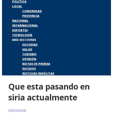
POLÍTICA
LOCAL
COMUNIDAD
PROVINCIA
NACIONAL
INTARNACIONAL
DEPORTES
TECNOLOGÍA
MÁS SECCIONES
SOCIEDAD
SALUD
TURISMO
OPINIÓN
NOTAS DE PRENSA
SUCESOS
NOTICIAS INSÓLITAS
Que esta pasando en
siria actualmente
internacional