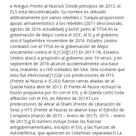
a Antiguo Frente al-Nusra.b Desde principios de 2013, el
ELS está descentralizado. Su nombre es utilizado
arbitrariamente por varios rebeldes.c Turquía proporcionó
apoyo armamentístico a los rebeldes (2011-desconocido,
agosto de 2016-actualidad) y luchó junto al TFSA en la
gobernación de Alepo contra el SDF, el IS y el gobierno
sirio.d Septiembre-noviembre de 2016: Estados Unidos
combatió con el TFSA en la gobernación de Alepo
únicamente contra el IS.[120][121] En 2017-18, Estados
Unidos atacó a propósito al gobierno sirio 10 veces, y en
septiembre de 2016 alcanzó accidentalmente una base
siria, matando a ≥100 soldados del SAA. Siria sostiene que
esto fue intencional.[122]e Los predecesores de HTS
(Frente al-Nusra) e IS (ISI) fueron ramas aliadas de al-
Qaeda hasta abril de 2013. El Frente Al-Nusra rechazó la
fusión propuesta por ISI con el EIIL y Al-Qaeda cortó toda
afiliación con el EIIL en febrero de 2014.f Los
predecesores de Ahrar al-Sham (Frente de Liberación de
Siria) y HTS (Frente al-Nusra) se aliaron bajo el Ejército de
Conquista (marzo de 2015 – enero de 2017). 2015 – enero
de 2017).g El número incluye todas las fuerzas
antigubernamentales, excepto el EIIL y las Fuerzas de
Autodefensa, que aparecen en columnas separadas.h La